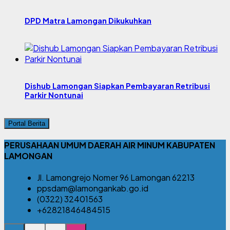
DPD Matra Lamongan Dikukuhkan
Dishub Lamongan Siapkan Pembayaran Retribusi
Parkir Nontunai
Portal Berita
PERUSAHAAN UMUM DAERAH AIR MINUM KABUPATEN
LAMONGAN
Jl. Lamongrejo Nomer 96 Lamongan 62213
ppsdam@lamongankab.go.id
(0322) 32401563
+62821846484515