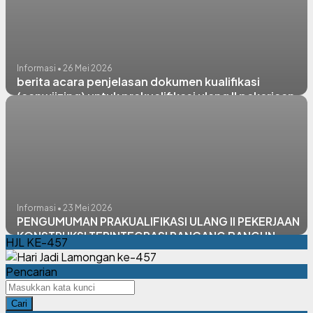
Informasi • 26 Mei 2026
berita acara penjelasan dokumen kualifikasi
(aanwijzing) untuk prakualifikasi ulang II pekerjaan
konstruksi terintegrasi rancang dan bangun
pembangunan instalasi pengolahan air (IPA)
Plosowahyu kapasitas 100 lps dan bangunan
pendukung
Informasi • 23 Mei 2026
PENGUMUMAN PRAKUALIFIKASI ULANG II PEKERJAAN
KONSTRUKSI TERINTEGRASI RANCANG BANGUN
HJL KE-457
(DESIGN AND BUILD) PEMBANGUNAN INSTALASI
PENGOLAHAN AIR (IPA) DAN BANGUNAN PENDUKUNG
Pencarian
SPAM PLOSOWAHYU KABUPATEN LAMONGAN TAHUN
2026
Cari