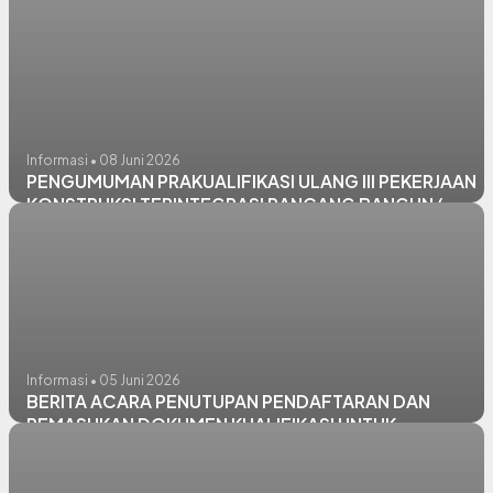
Informasi • 08 Juni 2026
PENGUMUMAN PRAKUALIFIKASI ULANG III PEKERJAAN
KONSTRUKSI TERINTEGRASI RANCANG BANGUN (
DESIGN AND BUILD) PEMBANGUNAN INSTALASI
PENGOLAHAN AIR (IPA) DAN BANGUNAN PENDUKUNG
SPAM PLOSOWAHYU KABUPATEN LAMONGAN
Informasi • 05 Juni 2026
BERITA ACARA PENUTUPAN PENDAFTARAN DAN
PEMASUKAN DOKUMEN KUALIFIKASI UNTUK
PRAKUALIFIKASI ULANG II